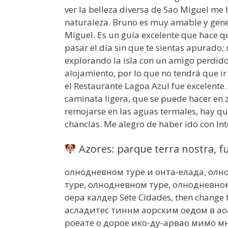
ver la belleza diversa de Sao Miguel me 
naturaleza. Bruno es muy amable y gene
Miguel. Es un guía excelente que hace q
pasar el día sin que te sientas apurado;
explorando la isla con un amigo perdido
alojamiento, por lo que no tendrá que ir
el Restaurante Lagoa Azul fue excelente.
caminata ligera, que se puede hacer en z
remojarse en las aguas termales, hay que
chanclas. Me alegro de haber ido con Int
Azores: parque terra nostra, fu
олнодневном туре и онта-елада, олн
туре, олнодневном туре, олнодневном
оера калдер Sete Cidades, then change 
асладитес тиннм аорским оедом в ао
роеате о дорое ико-ду-арвао мимо мн