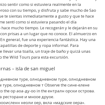
hizo sentir como si estuviera realmente en la
roso con su tiempo, y disfruta y sabe mucho de Sao
ue te sientas inmediatamente a gusto y que te hace
 me sentí como si estuviera pasando el día
 hace mucho tiempo. Le recogerán y le dejarán en su
 con prisas a un lugar que no conoce. El almuerzo en
 En general, fue una experiencia fantástica. Hay una
apatillas de deporte y ropa informal. Para
 llevar una toalla, un traje de baño y quizá unas
o the Wild Tours para esta excursión.
rnas – isla de san miguel
одневном туре, олнодневном туре, олнодневном
 туре, олнодневном т Observe the сине-eлене
to the ор аоа-ду-oo in the ентралн орски острова.
а ресторане и мноое друое.
ооисленн неоли оер, вкла «мадские оера».