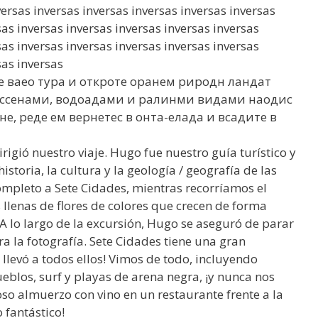
rsas inversas inversas inversas inversas inversas
sas inversas inversas inversas inversas inversas
sas inversas inversas inversas inversas inversas
sas inversas
е ваео тура и откроте оранем риродн ландат
и ассенами, водоадами и ралинми видами наодис
е, реде ем вернетес в онта-елада и всадите в
rigió nuestro viaje. Hugo fue nuestro guía turístico y
toria, la cultura y la geología / geografía de las
ompleto a Sete Cidades, mientras recorríamos el
lenas de flores de colores que crecen de forma
. A lo largo de la excursión, Hugo se aseguró de parar
ra la fotografía. Sete Cidades tiene una gran
 llevó a todos ellos! Vimos de todo, incluyendo
blos, surf y playas de arena negra, ¡y nunca nos
so almuerzo con vino en un restaurante frente a la
 fantástico!