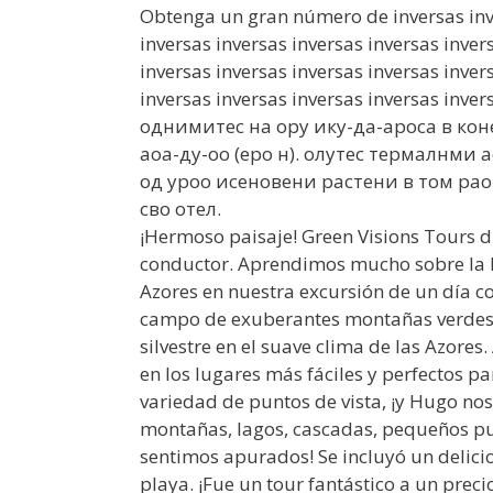
Obtenga un gran número de inversas inve
inversas inversas inversas inversas inver
inversas inversas inversas inversas inver
inversas inversas inversas inversas inver
однимитес на ору ику-да-ароса в кон
аоа-ду-оо (еро н). олутес термалнм
од уроо исеновени растени в том раон
сво отел.
¡Hermoso paisaje! Green Visions Tours di
conductor. Aprendimos mucho sobre la his
Azores en nuestra excursión de un día c
campo de exuberantes montañas verdes l
silvestre en el suave clima de las Azores
en los lugares más fáciles y perfectos pa
variedad de puntos de vista, ¡y Hugo nos
montañas, lagos, cascadas, pequeños pue
sentimos apurados! Se incluyó un delicio
playa. ¡Fue un tour fantástico a un precio