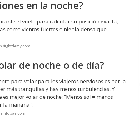
iones en la noche?
urante el vuelo para calcular su posición exacta,
sas como vientos fuertes o niebla densa que
n flightdemy.com
lar de noche o de día?
o para volar para los viajeros nerviosos es por la
er más tranquilas y hay menos turbulencias. Y
e es mejor volar de noche: “Menos sol = menos
r la mañana”.
en infobae.com