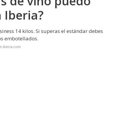
as de vino puedo
n Iberia?
iness 14 kilos. Si superas el estándar debes
os embotellados.
n iberia.com