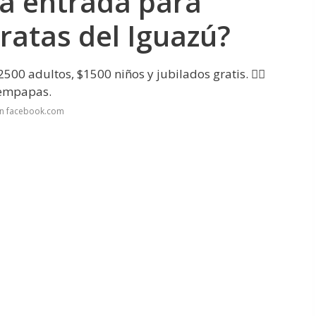
la entrada para
aratas del Iguazú?
500 adultos, $1500 niños y jubilados gratis. 👉🏻
 empapas.
en facebook.com