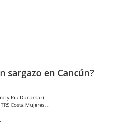
en sargazo en Cancún?
3
no y Riu Dunamar) ...
RS Costa Mujeres. ...
..
.