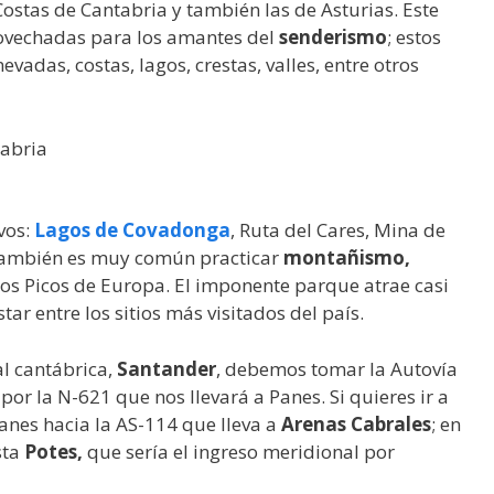
stas de Cantabria y también las de Asturias. Este
ovechadas para los amantes del
senderismo
; estos
evadas, costas, lagos, crestas, valles, entre otros
vos:
Lagos de Covadonga
, Ruta del Cares, Mina de
 También es muy común practicar
montañismo,
 los Picos de Europa. El imponente parque atrae casi
tar entre los sitios más visitados del país.
al cantábrica,
Santander
, debemos tomar la Autovía
por la N-621 que nos llevará a Panes. Si quieres ir a
Panes hacia la AS-114 que lleva a
Arenas Cabrales
; en
sta
Potes,
que sería el ingreso meridional por