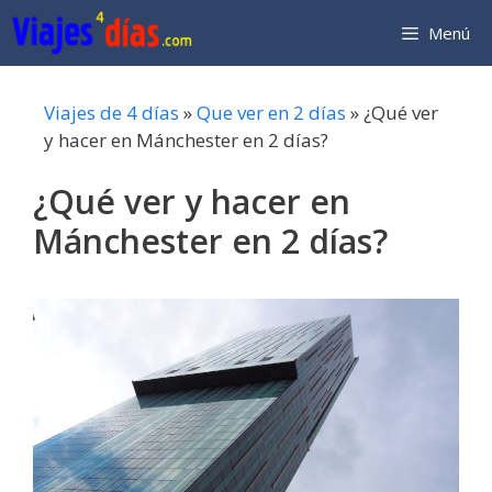
Saltar
Menú
al
contenido
Viajes de 4 días
»
Que ver en 2 días
»
¿Qué ver
y hacer en Mánchester en 2 días?
¿Qué ver y hacer en
Mánchester en 2 días?