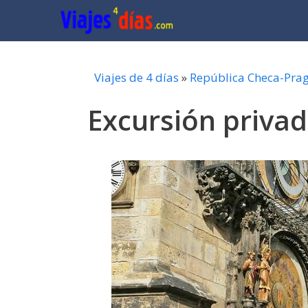
Saltar
al
contenido
Viajes de 4 días
»
República Checa-Pra
Excursión priva