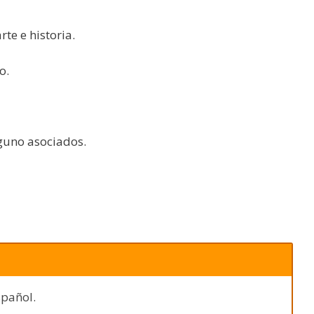
te e historia.
o.
lguno asociados.
spañol.