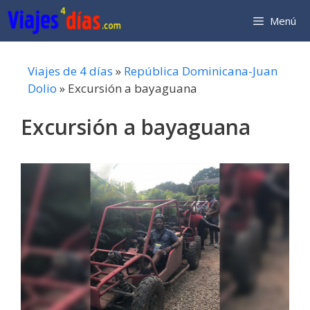
Saltar
Menú
al
contenido
Viajes de 4 días
»
República Dominicana-Juan
Dolio
»
Excursión a bayaguana
Excursión a bayaguana