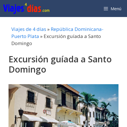
Saltar
Menú
al
contenido
Viajes de 4 días
»
República Dominicana-
Puerto Plata
»
Excursión guíada a Santo
Domingo
Excursión guíada a Santo
Domingo