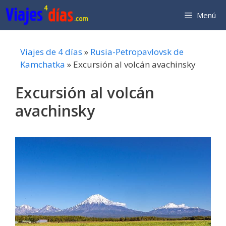
Saltar
Menú
al
contenido
Viajes de 4 días
»
Rusia-Petropavlovsk de
Kamchatka
»
Excursión al volcán avachinsky
Excursión al volcán
avachinsky