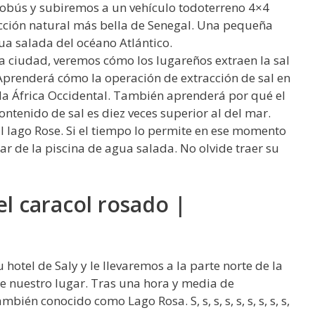
obús y subiremos a un vehículo todoterreno 4×4
acción natural más bella de Senegal. Una pequeña
a salada del océano Atlántico.
a ciudad, veremos cómo los lugareños extraen la sal
 Aprenderá cómo la operación de extracción de sal en
da África Occidental. También aprenderá por qué el
ontenido de sal es diez veces superior al del mar.
al lago Rose. Si el tiempo lo permite en ese momento
ar de la piscina de agua salada. No olvide traer su
el caracol rosado |
hotel de Saly y le llevaremos a la parte norte de la
de nuestro lugar. Tras una hora y media de
ién conocido como Lago Rosa. S, s, s, s, s, s, s, s, s,