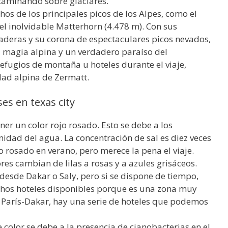
caminando sobre glaciares.
os de los principales picos de los Alpes, como el
el inolvidable Matterhorn (4.478 m). Con sus
raderas y su corona de espectaculares picos nevados,
 magia alpina y un verdadero paraíso del
fugios de montaña u hoteles durante el viaje,
dad alpina de Zermatt.
es en texas city
er un color rojo rosado. Esto se debe a los
nidad del agua. La concentración de sal es diez veces
ono rosado en verano, pero merece la pena el viaje.
ores cambian de lilas a rosas y a azules grisáceos.
desde Dakar o Saly, pero si se dispone de tiempo,
hos hoteles disponibles porque es una zona muy
ly París-Dakar, hay una serie de hoteles que podemos
 color se debe a la presencia de cianobacterias en el