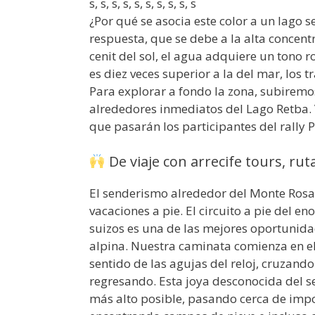
s, s, s, s, s, s, s, s, s, s
¿Por qué se asocia este color a un lago
respuesta, que se debe a la alta concent
cenit del sol, el agua adquiere un tono 
es diez veces superior a la del mar, los 
Para explorar a fondo la zona, subiremos
alrededores inmediatos del Lago Retba. V
que pasarán los participantes del rally 
De viaje con arrecife tours, ruta
El senderismo alrededor del Monte Rosa 
vacaciones a pie. El circuito a pie del 
suizos es una de las mejores oportunida
alpina. Nuestra caminata comienza en el
sentido de las agujas del reloj, cruzando
regresando. Esta joya desconocida del s
más alto posible, pasando cerca de impo