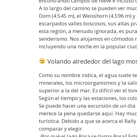
encontrando campos de nieve e incluso 
A lo largo del camino se pueden ver much
Dom (4.545 m), el Weisshorn (4.596 m) y 
escarpados valles boscosos, sus altas p
esta región, a menudo ignorada, es pura
senderismo. Nos alojamos en cómodos re
incluyendo una noche en la popular ciu
Volando alrededor del lago mos
Como su nombre indica, el agua suele ten
minerales, los microorganismos y la sali
superior a la del mar. Es difícil ver el t
Según el tiempo y las estaciones, los col
Se puede hacer una excursión de un día 
merece la pena quedarse aquí. Hay muc
turística. Debido a que se acerca el Ral
comparar y elegir.
¿Por qué el lago Rosa se llama Rosa? Este