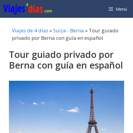
Saltar
Menú
al
contenido
Viajes de 4 días
»
Suiza - Berna
»
Tour guiado
privado por Berna con guía en español
Tour guiado privado por
Berna con guía en español