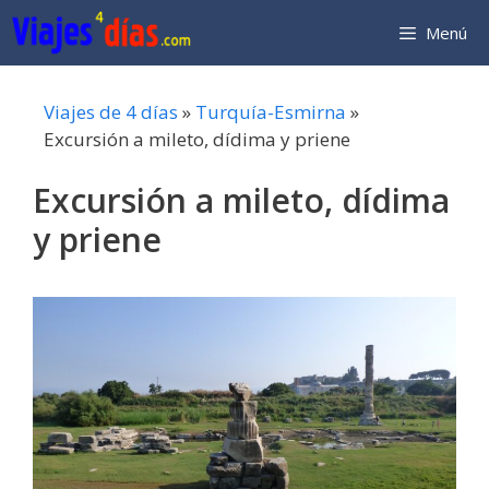
Saltar
Menú
al
contenido
Viajes de 4 días
»
Turquía-Esmirna
»
Excursión a mileto, dídima y priene
Excursión a mileto, dídima
y priene