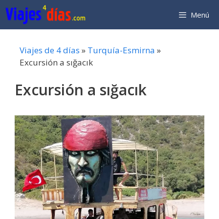
Saltar
Menú
al
contenido
Viajes de 4 días
»
Turquía-Esmirna
»
Excursión a sığacık
Excursión a sığacık