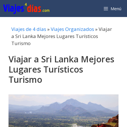
Saltar
Menú
al
contenido
Viajes de 4 días
»
Viajes Organizados
»
Viajar
a Sri Lanka Mejores Lugares Turísticos
Turismo
Viajar a Sri Lanka Mejores
Lugares Turísticos
Turismo