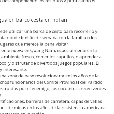
y descomponiendo los residuos y purificando el
gua en barco cesta en hoi an
uede utilizar una barca de cesto para recorrerlo y
ta dónde ir el fin de semana con la familia o los
ugares que merece la pena visitar.
amente nueva en Quang Nam, especialmente en la
 ambiente fresco, comer los capullos, o aprender a
co, y disfrutar de divertidos juegos populares. El
y interesante.
na zona de base revolucionaria en los años de la
chos funcionarios del Comité Provincial del Partido
truidos por el enemigo, los cocoteros crecen verdes
a.
rtificaciones, barreras de carretera, capas de vallas
s de minas en los años de la resistencia americana
 entraran en la región.