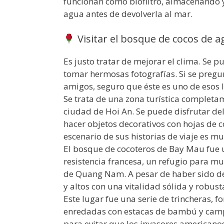
funcionan como biofiltro, almacenando 
agua antes de devolverla al mar.
Visitar el bosque de cocos de a
Es justo tratar de mejorar el clima. Se p
tomar hermosas fotografías. Si se pregun
amigos, seguro que éste es uno de esos l
Se trata de una zona turística complet
ciudad de Hoi An. Se puede disfrutar del
hacer objetos decorativos con hojas de co
escenario de sus historias de viaje es mu
El bosque de cocoteros de Bay Mau fue u
resistencia francesa, un refugio para mu
de Quang Nam. A pesar de haber sido des
y altos con una vitalidad sólida y robust
Este lugar fue una serie de trincheras, fo
enredadas con estacas de bambú y campo
para evitar que los invasores americanos