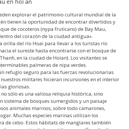
u en hoi an
pueden explorar el patrimonio cultural mundial de la
én tienen la oportunidad de encontrar divertidos y
que de cocoteros (nypa fruticans) de Bay Mau,
entro del corazón de la ciudad antigua».
rilla del río Hoai para llevar a los turistas río
acia el sureste hasta encontrarse con el bosque de
anh, en la ciudad de Hoian). Los visitantes se
nterminables palmeras de nipa verdes.
un refugio seguro para las fuerzas revolucionarias
uestros militares hicieran incursiones en el interior
ias gloriosas.
o sólo es una valiosa reliquia histórica, sino
un sistema de bosques sumergidos y un paisaje
osos animales marinos, sobre todo camarones,
hogar. Muchas especies marinas utilizan los
ra de cebo. Estos hábitats de manglares también