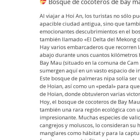
Bosque de cocoteros de bay ma
Al viajar a Hoi An, los turistas no sólo 
apacible ciudad antigua, sino que tambi
emocionantes descubrimientos en el bos
también llamado «El Delta del Mekong d
Hay varios embarcaderos que recorren la o
abajo durante unos cuantos kilómetros h
Bay Mau (situado en la comuna de Cam Th
sumergen aquí en un vasto espacio de i
Este bosque de palmeras nipa solía ser 
de Hoian, así como un «pedal» para que n
de Hoian, donde obtuvieron varias victor
Hoy, el bosque de cocoteros de Bay Mau n
también una rara región ecológica con 
impresionante. Muchas especies de vali
cangrejos y moluscos, lo consideran su 
manglares como hábitat y para la captu