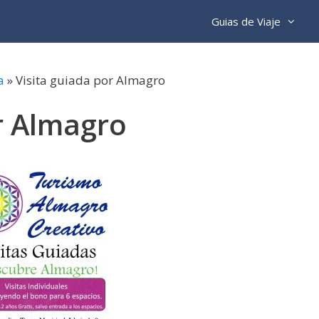
Guias de Viaje
a
»
Visita guiada por Almagro
r Almagro