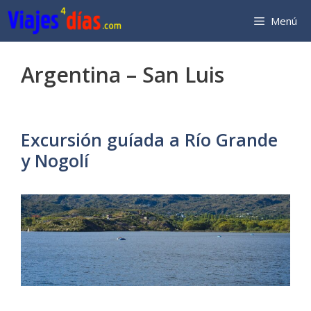
Saltar
Menú
al
contenido
Argentina – San Luis
Excursión guíada a Río Grande
y Nogolí