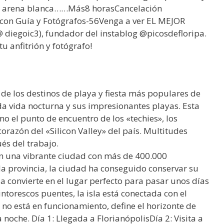
 de arena blanca……Más8 horasCancelación
con Guía y Fotógrafos-56Venga a ver EL MEJOR
iegoic3), fundador del instablog @picosdefloripa.
tu anfitrión y fotógrafo!
 de los destinos de playa y fiesta más populares de
da vida nocturna y sus impresionantes playas. Esta
o el punto de encuentro de los «techies», los
 corazón del «Silicon Valley» del país. Multitudes
és del trabajo.
en una vibrante ciudad con más de 400.000
la provincia, la ciudad ha conseguido conservar su
a convierte en el lugar perfecto para pasar unos días
intorescos puentes, la isla está conectada con el
 no está en funcionamiento, define el horizonte de
oche. Día 1: Llegada a FlorianópolisDía 2: Visita a