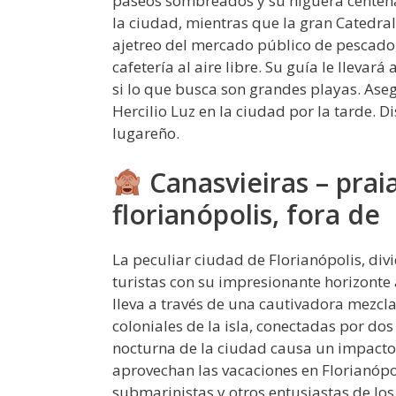
paseos sombreados y su higuera centenar
la ciudad, mientras que la gran Catedra
ajetreo del mercado público de pescado,
cafetería al aire libre. Su guía le llevará 
si lo que busca son grandes playas. Ase
Hercilio Luz en la ciudad por la tarde. D
lugareño.
Canasvieiras – prai
florianópolis, fora de
La peculiar ciudad de Florianópolis, divid
turistas con su impresionante horizonte a
lleva a través de una cautivadora mezcla
coloniales de la isla, conectadas por dos
nocturna de la ciudad causa un impacto
aprovechan las vacaciones en Florianópol
submarinistas y otros entusiastas de lo