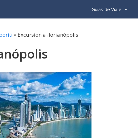
Guias de Viaje
boriú
»
Excursión a florianópolis
ianópolis