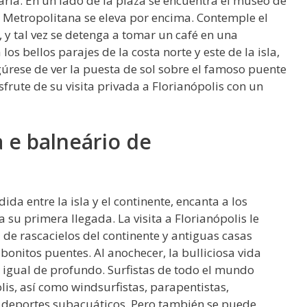
ia. En un lado de la plaza se encuentra el museo de
l Metropolitana se eleva por encima. Contemple el
 y tal vez se detenga a tomar un café en una
a los bellos parajes de la costa norte y este de la isla,
gúrese de ver la puesta de sol sobre el famoso puente
isfrute de su visita privada a Florianópolis con un
a e balneário de
ida entre la isla y el continente, encanta a los
 su primera llegada. La visita a Florianópolis le
 de rascacielos del continente y antiguas casas
 bonitos puentes. Al anochecer, la bulliciosa vida
 igual de profundo. Surfistas de todo el mundo
is, así como windsurfistas, parapentistas,
s deportes subacuáticos. Pero también se puede