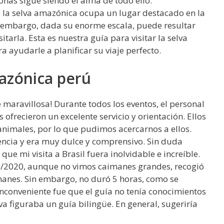
onas sigue siendo el alma de todo ello.
 a la selva amazónica ocupa un lugar destacado en la
n embargo, dada su enorme escala, puede resultar
sitarla. Esta es nuestra guía para visitar la selva
a ayudarle a planificar su viaje perfecto.
mazónica perú
 maravillosa! Durante todos los eventos, el personal
 ofrecieron un excelente servicio y orientación. Ellos
nimales, por lo que pudimos acercarnos a ellos.
encia y era muy dulce y comprensivo. Sin duda
ue mi visita a Brasil fuera inolvidable e increíble.
/6/2020, aunque no vimos caimanes grandes, recogió
anes. Sin embargo, no duró 5 horas, como se
 inconveniente fue que el guía no tenía conocimientos
rva figuraba un guía bilingüe. En general, sugeriría