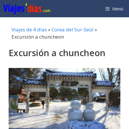
Saltar
Menú
al
contenido
Viajes de 4 días
»
Corea del Sur-Seúl
»
Excursión a chuncheon
Excursión a chuncheon