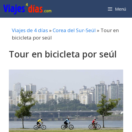
Saltar
Menú
al
contenido
Viajes de 4 días
»
Corea del Sur-Seúl
»
Tour en
bicicleta por seúl
Tour en bicicleta por seúl