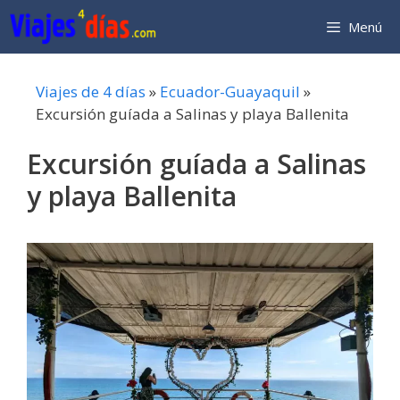
Saltar
Menú
al
contenido
Viajes de 4 días
»
Ecuador-Guayaquil
»
Excursión guíada a Salinas y playa Ballenita
Excursión guíada a Salinas
y playa Ballenita