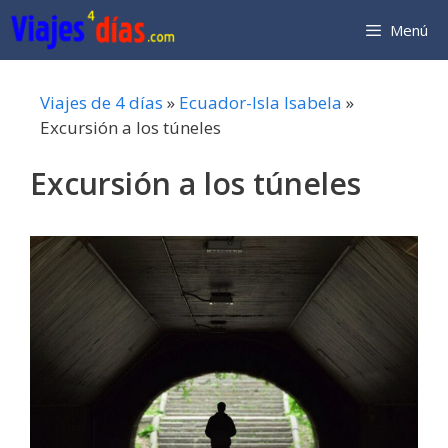
Saltar
Menú
al
contenido
Viajes de 4 días
»
Ecuador-Isla Isabela
»
Excursión a los túneles
Excursión a los túneles