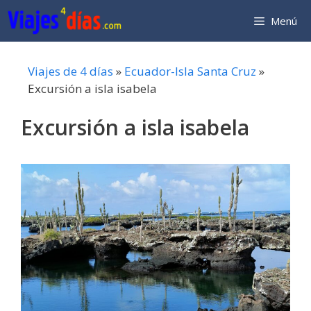
Saltar
Menú
al
contenido
Viajes de 4 días
»
Ecuador-Isla Santa Cruz
»
Excursión a isla isabela
Excursión a isla isabela