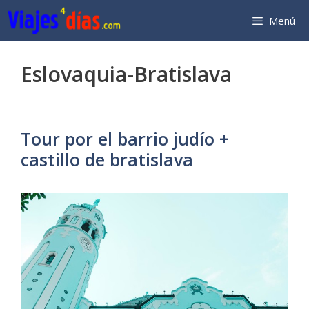
Saltar
Menú
al
contenido
Eslovaquia-Bratislava
Tour por el barrio judío +
castillo de bratislava