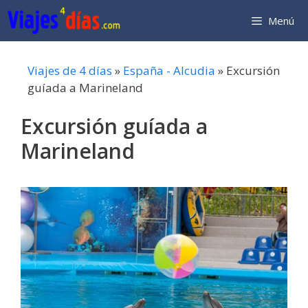
Saltar
Menú
al
contenido
Viajes de 4 días
»
España - Alcudia
»
Excursión
guíada a Marineland
Excursión guíada a
Marineland