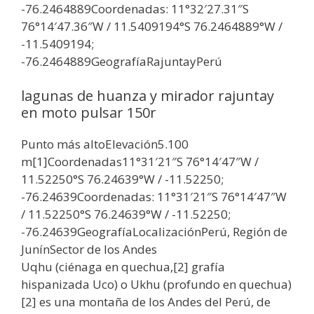
-76.2464889Coordenadas: 11°32′27.31″S
76°14′47.36″W / 11.5409194°S 76.2464889°W /
-11.5409194;
-76.2464889GeografíaRajuntayPerú
lagunas de huanza y mirador rajuntay
en moto pulsar 150r
Punto más altoElevación5.100
m[1]Coordenadas11°31′21″S 76°14′47″W /
11.52250°S 76.24639°W / -11.52250;
-76.24639Coordenadas: 11°31′21″S 76°14′47″W
/ 11.52250°S 76.24639°W / -11.52250;
-76.24639GeografíaLocalizaciónPerú, Región de
JunínSector de los Andes
Uqhu (ciénaga en quechua,[2] grafía
hispanizada Uco) o Ukhu (profundo en quechua)
[2] es una montaña de los Andes del Perú, de