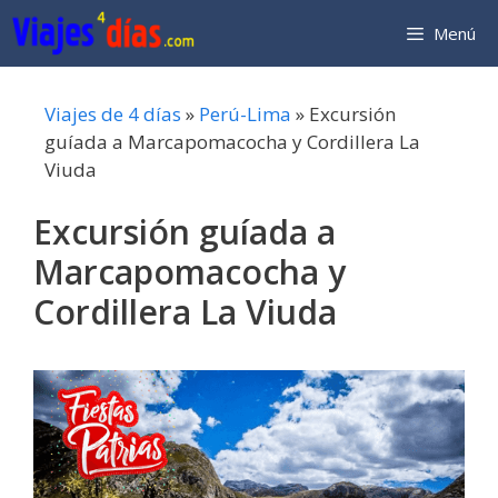
Saltar
Menú
al
contenido
Viajes de 4 días
»
Perú-Lima
»
Excursión
guíada a Marcapomacocha y Cordillera La
Viuda
Excursión guíada a
Marcapomacocha y
Cordillera La Viuda