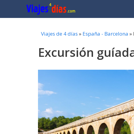
Saltar
al
contenido
Viajes de 4 días
»
España - Barcelona
»
Excursión guíada