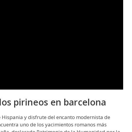
los pirineos en barcelona
de Hispania y disfrute del encanto modernista de
ncuentra uno de los yacimientos romanos más
paña, declarado Patrimonio de la Humanidad por la