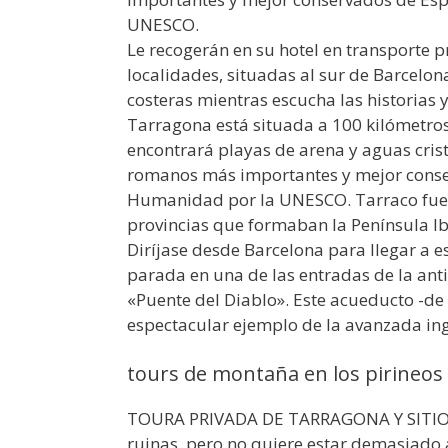
UNESCO.
Le recogerán en su hotel en transporte 
localidades, situadas al sur de Barcelona
costeras mientras escucha las historias 
Tarragona está situada a 100 kilómetros
encontrará playas de arena y aguas crist
romanos más importantes y mejor conse
Humanidad por la UNESCO. Tarraco fue la 
provincias que formaban la Península I
Diríjase desde Barcelona para llegar a e
parada en una de las entradas de la ant
«Puente del Diablo». Este acueducto -de 
espectacular ejemplo de la avanzada in
tours de montaña en los pirineos
TOURA PRIVADA DE TARRAGONA Y SITIOS Dí
ruinas, pero no quiere estar demasiado