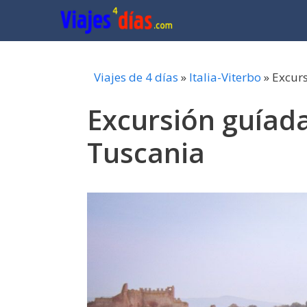
Saltar
al
contenido
Viajes de 4 días
»
Italia-Viterbo
»
Excurs
Excursión guíada
Tuscania