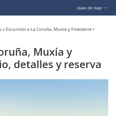
Guias de Viaje
a
»
Excursión a La Coruña, Muxía y Finesterre •
oruña, Muxía y
io, detalles y reserva