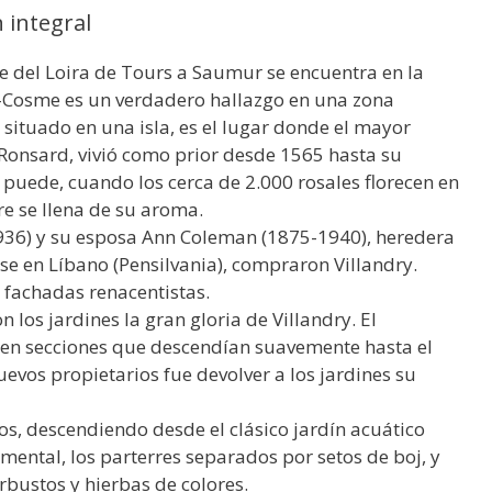
n integral
lle del Loira de Tours a Saumur se encuentra en la
t-Cosme es un verdadero hallazgo en una zona
 situado en una isla, es el lugar donde el mayor
 Ronsard, vivió como prior desde 1565 hasta su
 puede, cuando los cerca de 2.000 rosales florecen en
ire se llena de su aroma.
1936) y su esposa Ann Coleman (1875-1940), heredera
e en Líbano (Pensilvania), compraron Villandry.
 fachadas renacentistas.
 los jardines la gran gloria de Villandry. El
o en secciones que descendían suavemente hasta el
uevos propietarios fue devolver a los jardines su
cos, descendiendo desde el clásico jardín acuático
amental, los parterres separados por setos de boj, y
arbustos y hierbas de colores.