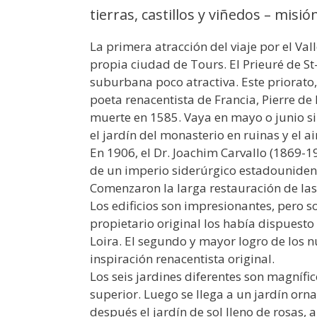
tierras, castillos y viñedos – misió
La primera atracción del viaje por el Va
propia ciudad de Tours. El Prieuré de S
suburbana poco atractiva. Este priorato,
poeta renacentista de Francia, Pierre de
muerte en 1585. Vaya en mayo o junio si
el jardín del monasterio en ruinas y el a
En 1906, el Dr. Joachim Carvallo (1869-
de un imperio siderúrgico estadounidens
Comenzaron la larga restauración de las
Los edificios son impresionantes, pero son
propietario original los había dispuest
Loira. El segundo y mayor logro de los n
inspiración renacentista original.
Los seis jardines diferentes son magnífi
superior. Luego se llega a un jardín orn
después el jardín de sol lleno de rosas, 