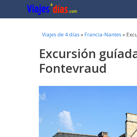
Saltar
al
contenido
Viajes de 4 días
»
Francia-Nantes
»
Excu
Excursión guíad
Fontevraud