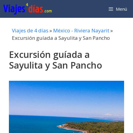
Saltar
Menú
al
contenido
Viajes de 4 días
»
México - Riviera Nayarit
»
Excursión guíada a Sayulita y San Pancho
Excursión guíada a
Sayulita y San Pancho