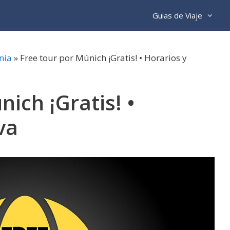
Guias de Viaje
nia
»
Free tour por Múnich ¡Gratis! • Horarios y
ich ¡Gratis! •
va