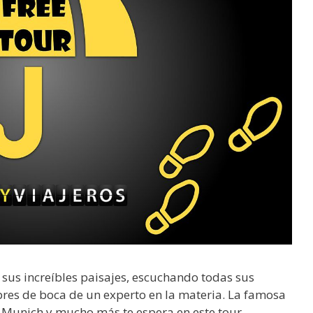
 sus increíbles paisajes, escuchando todas sus
bres de boca de un experto en la materia. La famosa
e Munich y mucho más te espera en este tour.