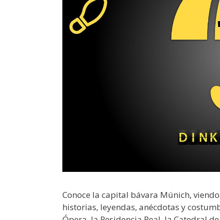
Conoce la capital bávara Múnich, viendo
historias, leyendas, anécdotas y costum
Ópera, la Residencia Real, la Catedral d