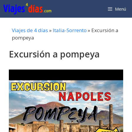
Saltar
Menú
al
contenido
Viajes de 4 días
»
Italia-Sorrento
»
Excursión a
pompeya
Excursión a pompeya