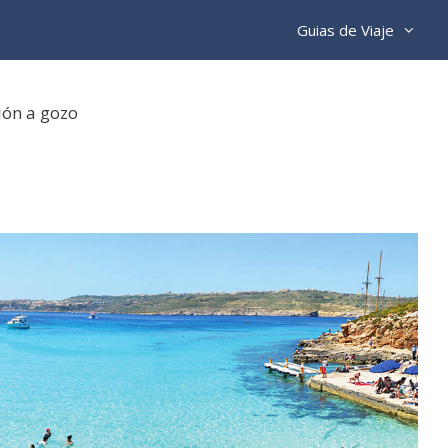
Guias de Viaje
ión a gozo
o