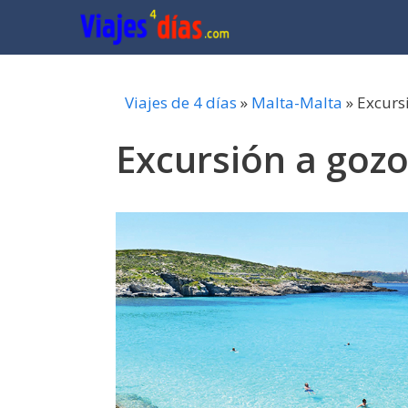
Saltar
al
contenido
Viajes de 4 días
»
Malta-Malta
»
Excurs
Excursión a goz