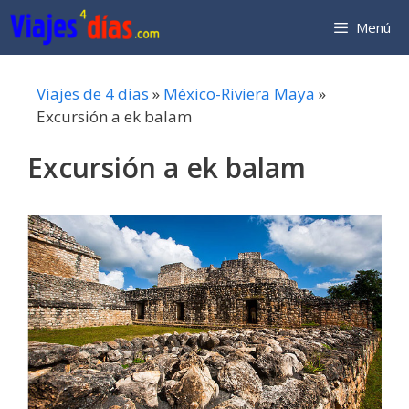
Saltar
Menú
al
contenido
Viajes de 4 días
»
México-Riviera Maya
»
Excursión a ek balam
Excursión a ek balam