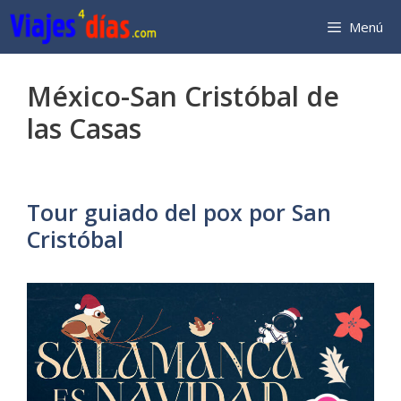
Saltar
Menú
al
contenido
México-San Cristóbal de
las Casas
Tour guiado del pox por San
Cristóbal