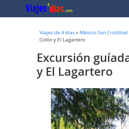
Saltar
al
contenido
Viajes de 4 días
»
México-San Cristóbal 
Colón y El Lagartero
Excursión guíada
y El Lagartero