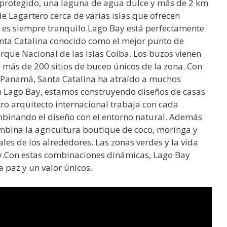
protegido, una laguna de agua dulce y más de 2 km
de Lagartero cerca de varias islas que ofrecen
y es siempre tranquilo.Lago Bay está perfectamente
anta Catalina conocido como el mejor punto de
rque Nacional de las Islas Coiba. Los buzos vienen
más de 200 sitios de buceo únicos de la zona. Con
n Panamá, Santa Catalina ha atraído a muchos
.En Lago Bay, estamos construyendo diseños de casas
tro arquitecto internacional trabaja con cada
binando el diseño con el entorno natural. Además
ombina la agricultura boutique de coco, moringa y
cales de los alrededores. Las zonas verdes y la vida
ay.Con estas combinaciones dinámicas, Lago Bay
a paz y un valor únicos.