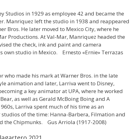
y Studios in 1929 as employee 42 and became the
ter. Manriquez left the studio in 1938 and reappeared
er Bros. He later moved to Mexico City, where he
Mar Productions. At Val-Mar, Manriquez headed the
sed the check, ink and paint and camera
s own studio in Mexico. Ernesto «Ernie» Terrazas
r who made his mark at Warner Bros. in the late
yle animation and later, Larriva went to Disney,
 becoming a key animator at UPA, where he worked
e Bear, as well as Gerald McBoing Boing and A
1960s, Larriva spent much of his time as an
r studios of the time: Hanna-Barbera, Filmation and
and the Chipmunks. Gus Arriola (1917-2008)
 lagartero 2021