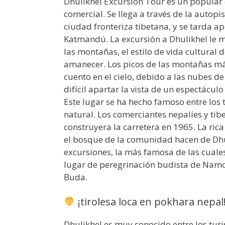
Dhulikhel Excursion Tour es un popular 
comercial. Se llega a través de la autop
ciudad fronteriza tibetana, y se tarda 
Katmandú. La excursión a Dhulikhel le mo
las montañas, el estilo de vida cultural 
amanecer. Los picos de las montañas más 
cuento en el cielo, debido a las nubes d
difícil apartar la vista de un espectácul
Este lugar se ha hecho famoso entre los 
natural. Los comerciantes nepalíes y tib
construyera la carretera en 1965. La rica 
el bosque de la comunidad hacen de Dh
excursiones, la más famosa de las cuale
lugar de peregrinación budista de Namo
Buda.
¡tirolesa loca en pokhara nepal
Dhulikhel es muy conocido entre los turi