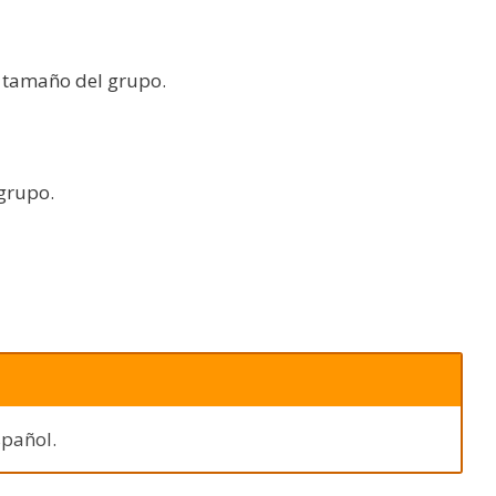
l tamaño del grupo.
grupo.
spañol.