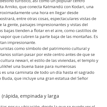
destino turístico, así como un popular centro
ista Arniko, que conecta Katmandú con Kodari, una
aproximadamente una hora en llegar desde
strará, entre otras cosas, espectaculares vistas de
de la gente, paisajes impresionantes y vistas del
bajas tienden a flotar en el aire, como castillos de
e vapor que cubren la parte baja de las montañas. Es
o tan impresionante.
turistas como símbolo del patrimonio cultural y
etanos solían pasar por este centro antes de que se
cultura newari, el estilo de las viviendas, el templo y
ulikhel una buena base para numerosas
s es una caminata de todo un día hasta el sagrado
 Buda, que incluye una gran estatua del Señor
! (rápida, empinada y larga
stas por su ubicación, desde la que se puede ver el