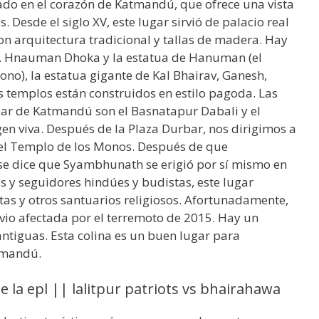
do en el corazón de Katmandú, que ofrece una vista
. Desde el siglo XV, este lugar sirvió de palacio real
con arquitectura tradicional y tallas de madera. Hay
io. Hnauman Dhoka y la estatua de Hanuman (el
o), la estatua gigante de Kal Bhairav, Ganesh,
 templos están construidos en estilo pagoda. Las
bar de Katmandú son el Basnatapur Dabali y el
en viva. Después de la Plaza Durbar, nos dirigimos a
l Templo de los Monos. Después de que
se dice que Syambhunath se erigió por sí mismo en
 y seguidores hindúes y budistas, este lugar
as y otros santuarios religiosos. Afortunadamente,
e vio afectada por el terremoto de 2015. Hay un
ntiguas. Esta colina es un buen lugar para
atmandú.
e la epl || lalitpur patriots vs bhairahawa