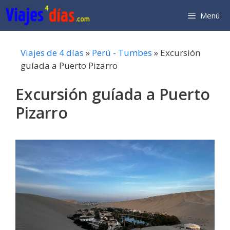
Saltar
Menú
al
contenido
Viajes de 4 días
»
Perú - Tumbes
»
Excursión
guíada a Puerto Pizarro
Excursión guíada a Puerto
Pizarro