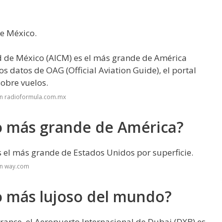
de México.
d de México (AICM) es el más grande de América
s datos de OAG (Official Aviation Guide), el portal
obre vuelos.
en radioformula.com.mx
to más grande de América?
s el más grande de Estados Unidos por superficie.
en way.com
o más lujoso del mundo?
rance, el Aeropuerto Internacional de Dubai (DXB) es