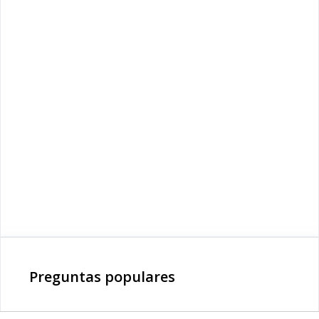
Preguntas populares
¿Cuánto vale el pasaje del SITP para Adulto