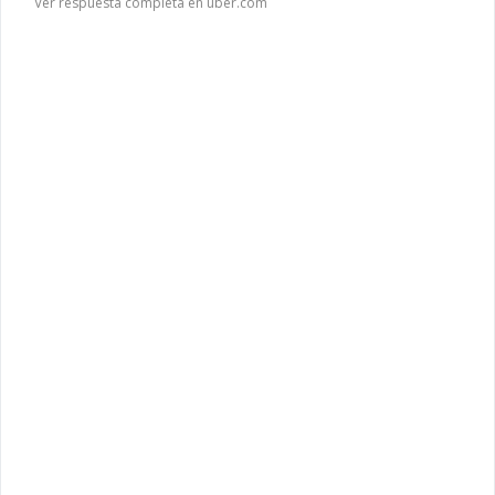
Ver respuesta completa en uber.com