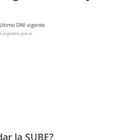
último DNI vigente.
n argentina.gob.ar
dar la SUBE?