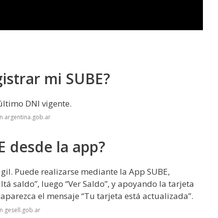
istrar mi SUBE?
último DNI vigente.
n argentina.gob.ar
E desde la app?
ágil. Puede realizarse mediante la App SUBE,
ltá saldo”, luego “Ver Saldo”, y apoyando la tarjeta
 aparezca el mensaje “Tu tarjeta está actualizada”.
n gesell.gob.ar