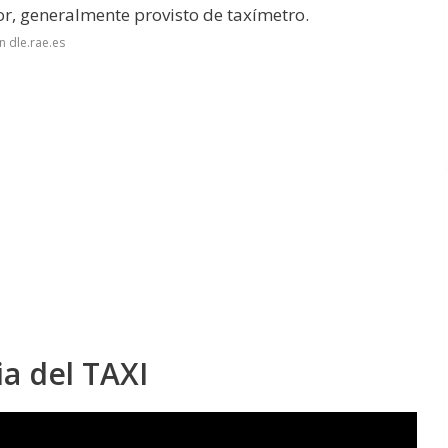
or, generalmente provisto de taxímetro.
n dle.rae.es
ia del TAXI