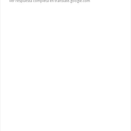
Ver respuesta completa en translate.google.com