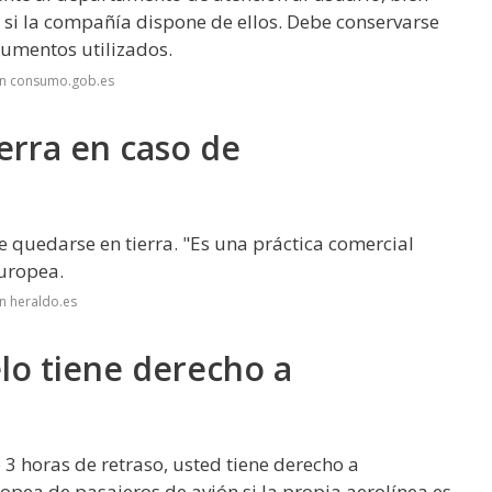
 si la compañía dispone de ellos. Debe conservarse
cumentos utilizados.
en consumo.gob.es
erra en caso de
e quedarse en tierra. "Es una práctica comercial
Europea.
n heraldo.es
lo tiene derecho a
 3 horas de retraso, usted tiene derecho a
opea de pasajeros de avión si la propia aerolínea es