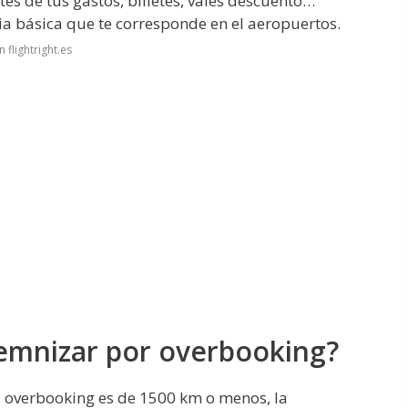
s de tus gastos, billetes, vales descuento…
ia básica que te corresponde en el aeropuertos.
flightright.es
emnizar por overbooking?
el overbooking es de 1500 km o menos, la