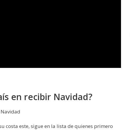
ís en recibir Navidad?
a Navidad
 su costa este, sigue en la lista de quienes primero